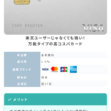
楽天ユーザーじゃなくても強い！
万能タイプの高コスパカード
年会費
永年無料
還元率
1.0%
国際ブランド
締め日
月末
決済日
翌27日