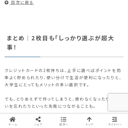
目次に戻る
まとめ｜2枚目も「しっかり選ぶが超大
事！
クレジットカードの2枚持ちは、上手に選べばポイントを効
率よく貯められたり、使い分けで生活が便利になったりと、
大学生にとってもメリットの多い選択です。
でも、とりあえずで作ってしまうと、使わなくなったり支払
いを忘れたりといった失敗につながることも。
だからこそ、1枚目と「どう違うか」を意識して、
使うシーン
ホーム
シェア
目次へ
トップ
サイドバー
や目的に合ったクレジットカードを選ぶ
ことが大切です！