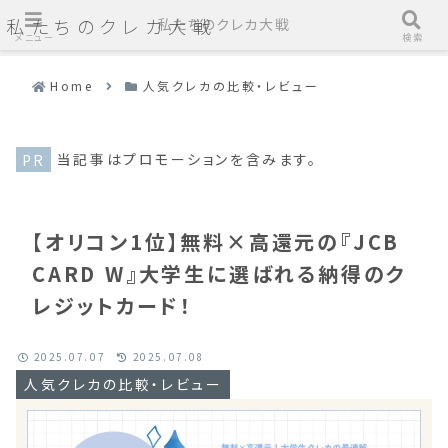
私たちのクレカ大戦
私たちのクレカ大戦
メニュー
検索
Home
人気クレカの比較・レビュー
当記事はプロモーションを含みます。
【オリコン1位】無料×高還元の『JCB
CARD W』大学生に選ばれる納得のク
レジットカード！
2025.07.07
2025.07.08
人気クレカの比較・レビュー