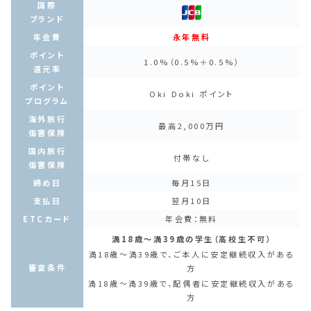
国際
ブランド
年会費
永年無料
ポイント
1.0%（0.5%＋0.5%）
還元率
ポイント
Oki Doki ポイント
プログラム
海外旅行
最高2,000万円
傷害保険
国内旅行
付帯なし
傷害保険
締め日
毎月15日
支払日
翌月10日
ETCカード
年会費：無料
満18歳～満39歳の学生（高校生不可）
満18歳～満39歳で、ご本人に安定継続収入がある
審査条件
方
満18歳～満39歳で、配偶者に安定継続収入がある
方