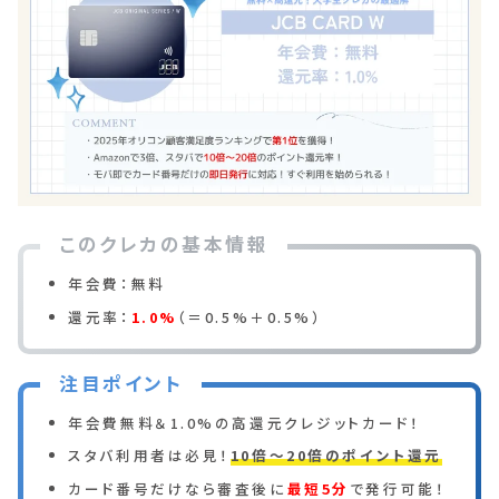
年会費：無料
還元率：
1.0%
（＝0.5%＋0.5%）
年会費無料＆1.0%の高還元クレジットカード！
スタバ利用者は必見！
10倍～20倍のポイント還元
カード番号だけなら審査後に
最短5分
で発行可能！