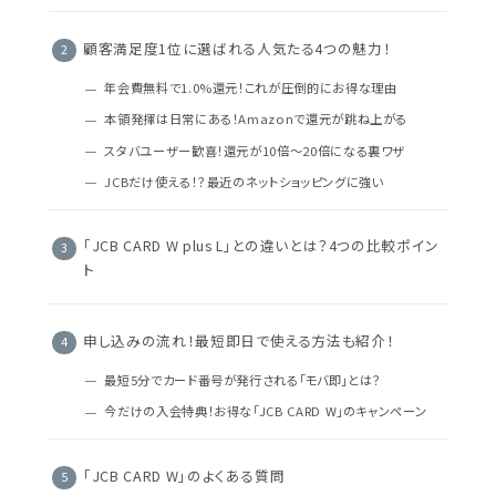
顧客満足度1位に選ばれる人気たる4つの魅力！
年会費無料で1.0%還元！これが圧倒的にお得な理由
本領発揮は日常にある！Amazonで還元が跳ね上がる
スタバユーザー歓喜！還元が10倍～20倍になる裏ワザ
JCBだけ使える！？最近のネットショッピングに強い
「JCB CARD W plus L」との違いとは？4つの比較ポイン
ト
申し込みの流れ！最短即日で使える方法も紹介！
最短5分でカード番号が発行される「モバ即」とは？
今だけの入会特典！お得な「JCB CARD W」のキャンペーン
「JCB CARD W」のよくある質問